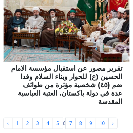
تقرير مصور عن استقبال مؤسسة الامام
الحسين (ع) للحوار وبناء السلام وفدا
ضم (٤٥) شخصية مؤثرة من طوائف
عدة في دولة باكستان. العتبة العباسية
المقدسة
‹
1
2
3
4
5
6
7
8
9
10
›